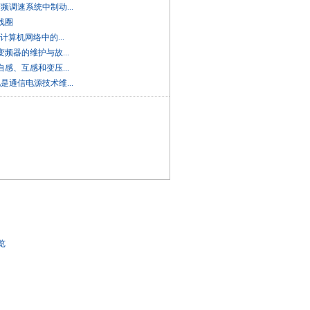
变频调速系统中制动...
讲线圈
D在计算机网络中的...
讲变频器的维护与故...
讲自感、互感和变压...
池是通信电源技术维...
浏览