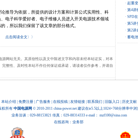
· 起重
· 第4
论推导为依据，所提供的设计方案和计算公式实用性、科
· SP
员、电子科学爱好者、电子维修人员进入开关电源技术领域
· 第5
书的，所以我们保留了该文章的部分格式。
· 第2
点击阅读全文〉〉
· 蓄电
电源网站无关。其原创性以及文中陈述文字和内容未经本站证实，对本
、完整性、及时性本站不作任何保证或承诺，请读者仅作参考，并请自
本站介绍
|
免费注册
|
广告服务
|
在线投稿
|
友情链接
|
联系我们
|
旧版入口
|
历史文献
版权所有
中国电源网
© 2010-2011 china-power.net 建议在ie5.5以上1024×768分辨率中
业务洽谈：029-88153821 传真：029-88314333 e-mail：
mzf100@sina.com
在线咨询：业务部