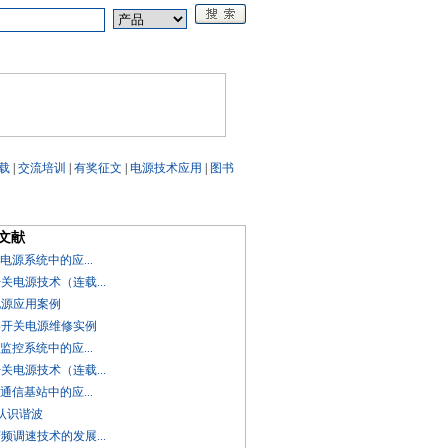
论坛
《电源技术应用》
载
|
交流培训
|
有奖征文
|
电源技术应用
|
图书
文献
D在电源系统中的应...
开关电源技术（连载...
电源应用案例
频器开关电源维修实例
D在监控系统中的应...
开关电源技术（连载...
D在通信基站中的应...
讲认识谐波
变频调速技术的发展...