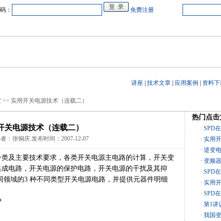
码：
免费注册
中心
在线企业
商业合作
电源教研室
人才
会展
品牌专卖
讲座
|
技术文章
|
应用案例
|
资料下
 >> 实用开关电源技术（连载二）
热门点击
开关电源技术（连载二）
· SP
者：张铜庆 发布时间：2007-12-07
· 实用
· 逆变
分类及主要技术要求，各类开关电源主电路的计算，开关变
· 变
集成电路，开关电源的保护电路，开关电源的干扰及其抑
· SP
同领域的3 种不同类型开关电源电路，并提供元器件明细
· 实用
· SP
护
· 第1
· 我国