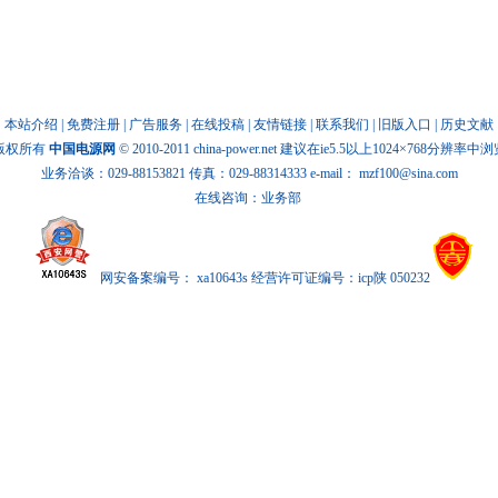
本站介绍
|
免费注册
|
广告服务
|
在线投稿
|
友情链接
|
联系我们
|
旧版入口
|
历史文献
版权所有
中国电源网
© 2010-2011 china-power.net 建议在ie5.5以上1024×768分辨率中
业务洽谈：029-88153821 传真：029-88314333 e-mail：
mzf100@sina.com
在线咨询：业务部
网安备案编号： xa10643s 经营许可证编号：icp陕 050232