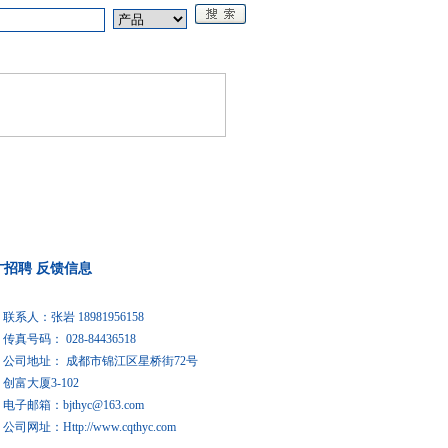
论坛
《电源技术应用》
才招聘
反馈信息
联系人：张岩 18981956158
传真号码： 028-84436518
公司地址： 成都市锦江区星桥街72号
创富大厦3-102
电子邮箱：
bjthyc@163.com
公司网址：Http://www.cqthyc.com