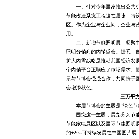
一、针对今年国家推出公共
节能改造系统工程迫在眉睫，特
区。作为企业与企业间，企业与
用。
二、新增节能照明展，凝聚
照明分销商的内销盛会。据悉，
扩大内需战略是推动我国经济发
个内销平台正顺应了市场需求。
示与节博会强强合作，共同携手国
会增添秋色。
三万平方
本届节博会的主题是“绿色节
围绕这一主题，展览分为节
节能家电展区以及国际节能照明展
约+20--可持续发展在中国图