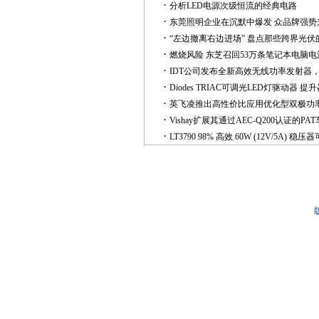
·
分析LED电源次级恒流的经典电路
·
东莞照明企业在沉默中爆发 众品牌强势
·
“左边撤离右边进场” 盘点那些跨界光伏
·
燃烧风险 东芝召回53万条笔记本电脑电
·
IDT公司发布全新高效无线功率发射器
·
Diodes TRIAC可调光LED灯驱动器
·
英飞凌推出高性价比应用优化型双极功
·
Vishay扩展其通过AEC-Q200认证的
·
LT3790 98% 高效 60W (12V/5A) 稳压器