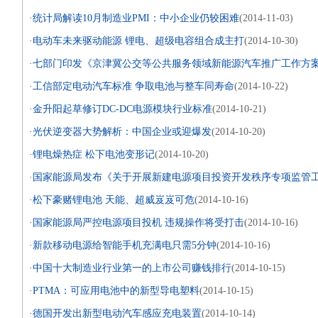
·统计局解读10月制造业PMI：中小企业仍较困难
(2014-11-03)
·电动车未来驱动能源 锂电、超级电容组合成主打
(2014-10-30)
·七部门印发《京津冀公交等公共服务领域新能源汽车推广工作方
·工信部定电动汽车标准 争取电池与整车同寿命
(2014-10-22)
·金升阳起草修订DC-DC电源模块行业标准
(2014-10-21)
·光伏逆变器大势解析：中国企业或迎爆发
(2014-10-20)
·锂电燥热症 松下电池变形记
(2014-10-20)
·国家能源局发布《关于开展新建电源项目投资开发秩序专项监管
·松下豪赌锂电池 天能、超威岌岌可危
(2014-10-16)
·国家能源局严控电源项目投机 违规操作将受打击
(2014-10-16)
·新款移动电源给智能手机充满电只需5分钟
(2014-10-16)
·中国十大制造业行业第一的上市公司赚钱排行
(2014-10-15)
·PTMA：可应用电池中的新型导电塑料
(2014-10-15)
·德国开发出新型电动汽车感应充电装置
(2014-10-14)