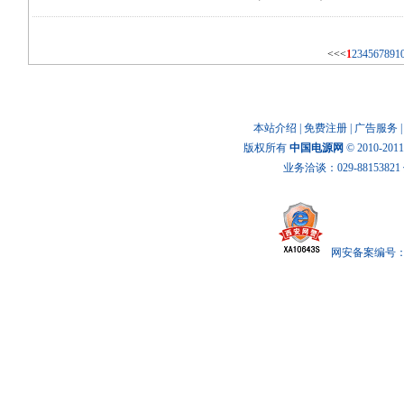
<<
<
1
2
3
4
5
6
7
8
9
1
本站介绍
|
免费注册
|
广告服务
版权所有
中国电源网
© 2010-20
业务洽谈：029-88153821 传
网安备案编号： x