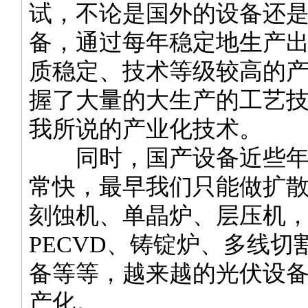
试，不论是国外的设备还
备，通过每年稳定地生产
质稳定、技术等级较高的
握了大量的大生产的工艺
我所说的产业化技术。
同时，国产设备近些年
常快，最早我们只能做扩
刻蚀机、单晶炉、层压机
PECVD、铸锭炉、多线切
备等等，越来越的光伏设
产化。