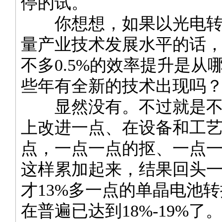
停的试。
你想想，如果以光电转
量产业技术发展水平的话
不多0.5%的效率提升是从
些年有全新的技术出现吗
显然没有。不过就是不
上改进一点、在设备和工
点，一点一点的抠、一点
这样累加起来，结果回头一看
才13%多一点的单晶电池
在普遍已达到18%-19%了