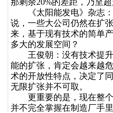
那剩余20%的差距，乃至
《太阳能发电》杂志：
说，一些大公司仍然在扩
来，基于现有技术的简单
多大的发展空间？
王俊朝：没有技术提升
能的扩张，肯定会越来越
术的开放性特点，决定了
无限扩张并不可取。
更重要的是，现在整个
并不完全掌握在制造厂手