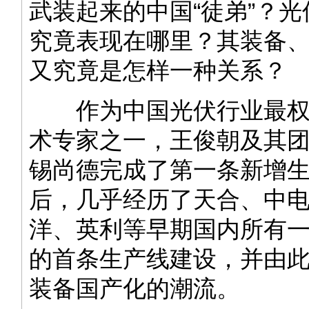
武装起来的中国“徒弟”？
究竟表现在哪里？其装备
又究竟是怎样一种关系？
作为中国光伏行业最权
术专家之一，王俊朝及其
锡尚德完成了第一条新增
后，几乎经历了天合、中
洋、英利等早期国内所有
的首条生产线建设，并由
装备国产化的潮流。