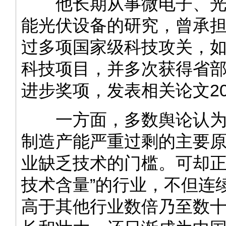
他长期从事微电子、光
能光伏设备的研究，曾承
过多项国家级科技攻关，如“
科技项目，并多次获得省
进步奖项，发表相关论文2
一方面，多数舆论认为
制造产能严重过剩的主要
业缺乏技术的门槛。可却正
技术含量”的行业，不但连
高于其他行业数倍乃至数