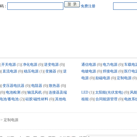
码：
免费注册
中心
在线企业
商业合作
电源教研室
人才
会展
品牌专卖
|
开关电源
(1)
|
净化电源
(0)
|
逆变电源
(0)
|
通信电源
(0)
|
电力电源
(0)
|
车载电
)
|
直流电源
(0)
|
稳压电源
(1)
|
变频器
(0)
|
逆
电镀电源
(0)
|
焊接电源
(0)
|
医疗电
电源
(0)
|
励磁电源
(0)
|
定制电源
(0)
)
|
变压器电抗器
(0)
|
电阻器
(0)
|
散热器
(0)
|
(0)
|
电池检测
(0)
|
轴流风机
(0)
|
连接器及端
LED
(1)
|
太阳能(光伏发电)
(0)
|
风
电池/蓄电池
(2)
|
硅胶/磁性材料
(0)
|
其他电
核能
(0)
|
合同能源管理
(0)
|
电效系
> 定制电源