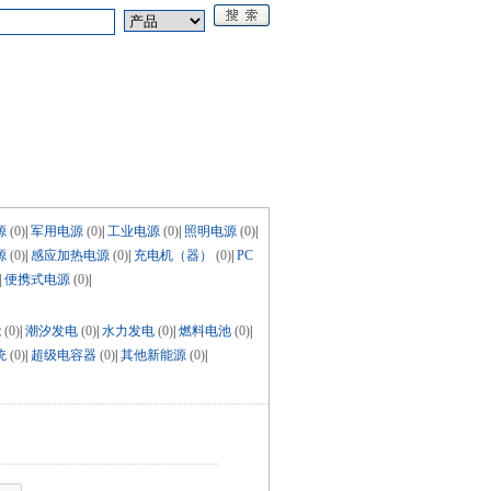
论坛
《电源技术应用》
源
(0)
|
军用电源
(0)
|
工业电源
(0)
|
照明电源
(0)
|
源
(0)
|
感应加热电源
(0)
|
充电机（器）
(0)
|
PC
|
便携式电源
(0)
|
能
(0)
|
潮汐发电
(0)
|
水力发电
(0)
|
燃料电池
(0)
|
统
(0)
|
超级电容器
(0)
|
其他新能源
(0)
|