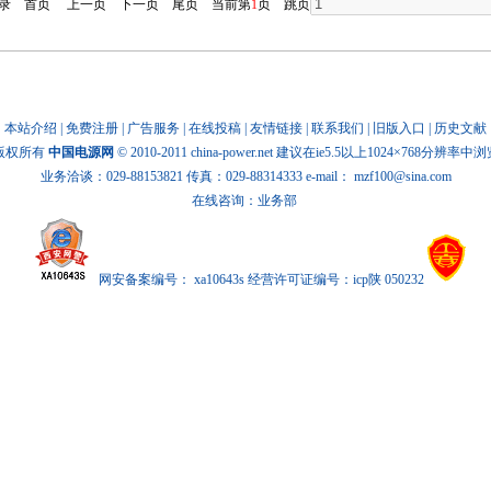
记录
首页
上一页
下一页
尾页
当前第
1
页 跳页
本站介绍
|
免费注册
|
广告服务
|
在线投稿
|
友情链接
|
联系我们
|
旧版入口
|
历史文献
版权所有
中国电源网
© 2010-2011 china-power.net 建议在ie5.5以上1024×768分辨率中
业务洽谈：029-88153821 传真：029-88314333 e-mail：
mzf100@sina.com
在线咨询：业务部
网安备案编号： xa10643s 经营许可证编号：icp陕 050232