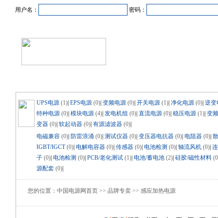
用户名：
密码：
首页
新闻资讯
产品中心
在线企业
商业合作
UPS电源
(1)
|
EPS电源
(0)
|
变频电源
(0)
|
开关电源
(1)
|
净化电源
(0)
|
逆变
特种电源
(0)
|
模块电源
(4)
|
发电机组
(0)
|
直流电源
(0)
|
稳压电源
(1)
|
变
变器
(0)
|
软起动器
(0)
|
有源滤波器
(0)
|
电磁兼容
(0)
|
防雷浪涌
(0)
|
测试仪器
(0)
|
变压器电抗器
(0)
|
电阻器
(0)
|
IGBT/IGCT
(0)
|
电解电容器
(0)
|
传感器
(0)
|
电池检测
(0)
|
轴流风机
(0)
|
连
子
(0)
|
电池检测
(0)
|
PCB/老化测试
(1)
|
电池/蓄电池
(2)
|
硅胶/磁性材料
(0
源配套
(0)
|
您的位置：中国电源网首页 >> 品牌专卖 >> 感应加热电源