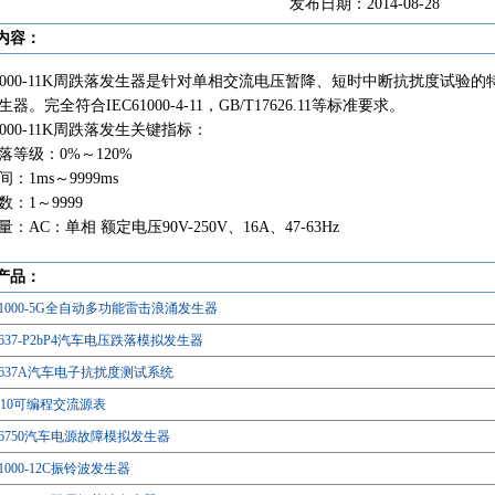
发布日期：2014-08-28
内容：
61000-11K周跌落发生器是针对单相交流电压暂降、短时中断抗扰度试
器。完全符合IEC61000-4-11，GB/T17626.11等标准要求。
1000-11K周跌落发生关键指标：
落等级：0%～120%
：1ms～9999ms
：1～9999
：AC：单相 额定电压90V-250V、16A、47-63Hz
产品：
S61000-5G全自动多功能雷击浪涌发生器
7637-P2bP4汽车电压跌落模拟发生器
S7637A汽车电子抗扰度测试系统
1010可编程交流源表
S16750汽车电源故障模拟发生器
61000-12C振铃波发生器