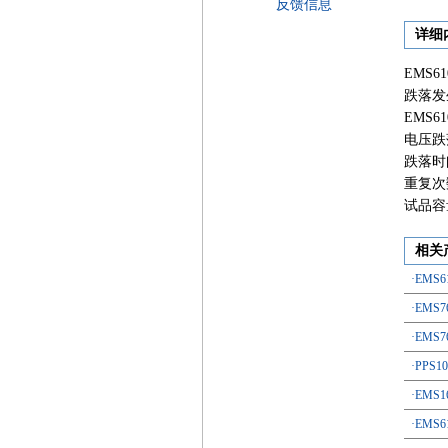
反馈信息
详细
EMS
跌落发生
EMS6
电压跌
跌落时间
重复次数
试品容量
相关
·EM
·EMS
·EM
·PPS
·EM
·EMS