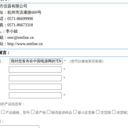
方仪器有限公司
址：杭州市滨康路669号
：0571-86699998
0571-86673318
 人：李小姐
箱：
emc@emfine.cn
http://www.emfine.cn
留言：
题：
*
（您可以修改留言标题）
*
*
：
*
解的产品信息有：
产品规格、型号
原产地
能否提供样品
最小定货量
交货期
供货能
息：