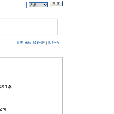
论坛
《电源技术应用》
供应
|
求购
|
诚征代理
|
寻求合作
跌落发生器
公司