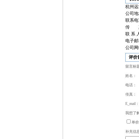
杭州远
公司地
联系电话
传 真：
联 系
电子邮
公司网站：
评价
留言标
姓名：
电话：
传真：
E_mail
我想了
单价
补充信