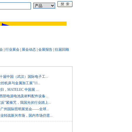
论坛
《电源技术应用》
会
|
行业展会
|
展会动态
|
会展报告
|
往届回顾
3第十届中国（武汉）国际电子工...
3数控机床与金属加工展”11...
归，MATELEC 中国展 ...
4中西部电源电池及材料配件设备...
双反”紧箍咒，我国光伏行业踏上...
9届广州国际照明展览会——全球...
企业转战新兴市场，国内市场仍需...