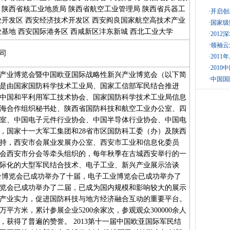
 陕西省核工业地质局 陕西省航空工业管理局 陕西省兵器工
·开启
业开发区 西安经济技术开发区 西安阎良国家航空高技术产业
·国家级
基地 西安国际港务区 西咸新区沣东新城 西北工业大学
·201
·领袖
司
·201
·201
产业博览会暨中国欧亚国际战略性新兴产业博览会（以下简
·中国
是由国家国防科学技术工业局、国家工信部军民结合推进
中国和平利用军工技术协会、国家国防科学技术工业局信息
海合作组织秘书处、陕西省国防科技和航空工业办公室、四
室、中国电子元件行业协会、中国半导体行业协会、中国电
，国家十一大军工集团和28省市区国防科工委（办）及陕西
持，西安市会展业发展办公室、西安市工业和信息化委员
会西安市分会等牵头组织的，每年秋季在古城西安举行的一
际化的大型军民结合技术、电子工业、新兴产业展示洽谈
民结合博览会已成功举办了十届，电子工业博览会已成功举办了
览会已成功举办了二届，已成为国内规模和影响较大的展示
产业实力，促进国防科技与地方经济融合互动的重要平台。
万平方米，累计参展企业5200余家次，参观观众300000余人
，获得了普遍的赞誉。 2013第十一届中国欧亚国际军民结