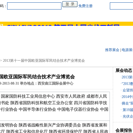
码：
免费注册
中心
在线企业
商业合作
电源教研室
人才
会展
品牌专卖
推荐展会
|
电源展
>> 2013第十一届中国欧亚国际军民结合技术产业博览会
展会动态
届中国欧亚国际军民结合技术产业博览会
·201
29-2013-08-31 举办地点：西安曲江国际会展中心
·“201
· 众望所
 国家国防科技工业局信息中心 西安市人民政府 成都市人民
·201
秘书处 陕西省国防科技和航空工业办公室 四川省国防科学技
·摘去“
件行业协会 中国半导体行业协会 中国电子仪器行业协会 中国
· 第1
· 光伏
国发明协会 陕西省战略性新兴产业协调委员会 陕西省发展和
会展报告
术厅 陕西省工业和信息化厅 陕西省环境保护厅 陕西省人民政