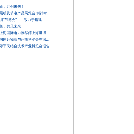
创新，共创未来！
照明及节电产品展览会 倒计时...
2深圳“节博会”——致力于搭建...
云集，共见未来
1年上海国际电力展移师上海世博...
0中国国际物流与运输博览会在深...
国际军民结合技术产业博览会报告