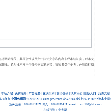
电源网站无关。其原创性以及文中陈述文字和内容未经本站证实，对本文
完整性、及时性本站不作任何保证或承诺，请读者仅作参考，并请自行核
本站介绍
|
免费注册
|
广告服务
|
在线投稿
|
友情链接
|
联系我们
|
旧版入口
|
历史文献
版权所有
中国电源网
© 2010-2011 china-power.net 建议在ie5.5以上1024×768分辨率中
业务洽谈：029-88153821 传真：029-88314333 e-mail：
mzf100@sina.com
在线咨询：业务部