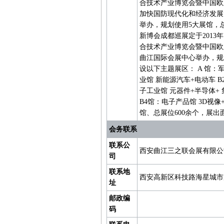
合技术产业博览会暨中国欧
加快国防现代化和经济发展”
举办，规划使用5大展馆，总
新博会成都巡展定于2013
合技术产业博览会暨中国欧亚
曲江国际会展中心举办，规划
设以下主题展区： A 馆：
业馆 新能源汽车+电动车 
子工业馆 元器件+半导体+
B4馆：电子产品馆 3D视
馆、总展位600余个，展出
会务联系
联系公
西安曲江三之联会展有限公
司
联系地
西安高新区科技路海星城市广
址
邮政编
码