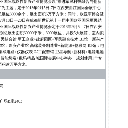
亚国际战略性新兴产业博览会以“推进军民科技融合与创新·
为主题，定于2013年9月5日-7日在西安曲江国际会展中心
展位3000余个，展出面积6万平方米；同时，欧亚军博会暨
年7月18日—20日在成都新世纪第十一届中国欧亚国际军民结
国际战略性新兴产业博览会定于2013年9月5—7日在西安
总展出面积60000平米，3000展位，共设5大展馆，室内拟
军民结合馆 军工企业+政府园区+军民融合技术 B1馆：新兴产
B2馆：新兴产业馆 高端装备制造业+新能源+物联网 B3馆：电
 集成电路+仪器仪表 军工配套馆 卫星导航+新材料+电源电池
像+智能终端+数码精品 城国际会展中心举办，规划使用1个专
面积逾万平方米。
司
场B座2403