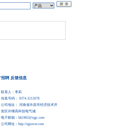
论坛
《电源技术应用》
才招聘
反馈信息
联系人：李莉
传真号码： 0374-3212678
公司地址： 河南省许昌市经济技术开
发区许继高科技电气城
电子邮箱：
lili2462@xjgc.com
公司网址：http://xjpower.com