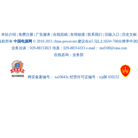
本站介绍
|
免费注册
|
广告服务
|
在线投稿
|
友情链接
|
联系我们
|
旧版入口
|
历史文献
版权所有
中国电源网
© 2010-2011 china-power.net 建议在ie5.5以上1024×768分辨率中
业务洽谈：029-88153821 传真：029-88314333 e-mail：
mzf100@sina.com
在线咨询：业务部
网安备案编号： xa10643s 经营许可证编号：icp陕 050232