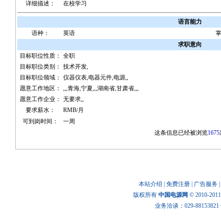
详细描述：
在校学习
语言能力
语种：
英语
求职意向
目标职位性质：
全职
目标职位类别：
技术开发,
目标职位领域：
仪器仪表,电器元件,电源,,
愿意工作地区：
,,,青海,宁夏,,,湖南省,甘肃省,,,
愿意工作企业：
无要求,,
要求薪水：
RMB/月
可到岗时间：
一周
这条信息已经被浏览
1675
本站介绍
|
免费注册
|
广告服务
版权所有
中国电源网
© 2010-20
业务洽谈：029-88153821 传