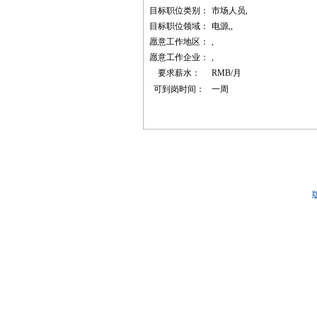
目标职位类别：
市场人员,
目标职位领域：
电源,,
愿意工作地区：
,
愿意工作企业：
,
要求薪水：
RMB/月
可到岗时间：
一周