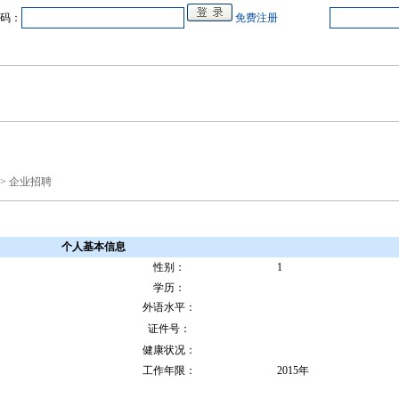
码：
免费注册
中心
在线企业
商业合作
电源教研室
人才
会展
品牌专卖
> 企业招聘
个人基本信息
性别：
1
学历：
外语水平：
证件号：
健康状况：
工作年限：
2015年