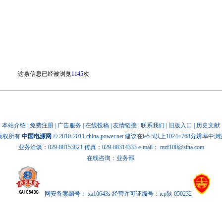
这条信息已经被浏览
1145
次
本站介绍
|
免费注册
|
广告服务
|
在线投稿
|
友情链接
|
联系我们
|
旧版入口
|
历史文献
版权所有
中国电源网
© 2010-2011 china-power.net 建议在ie5.5以上1024×768分辨率中
业务洽谈：029-88153821 传真：029-88314333 e-mail：
mzf100@sina.com
在线咨询：业务部
网安备案编号： xa10643s 经营许可证编号：icp陕 050232