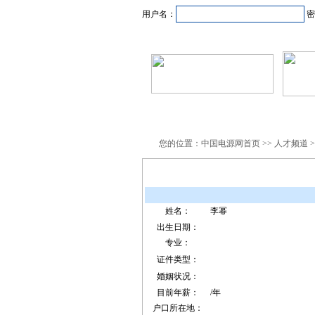
用户名：
密
首页
新闻资讯
产品
您的位置：中国电源网首页 >> 人才频道 >
姓名：
李幂
出生日期：
专业：
证件类型：
婚姻状况：
目前年薪：
/年
户口所在地：